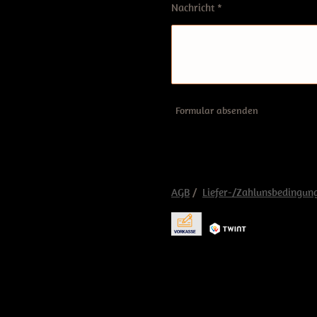
Nachricht *
Formular absenden
AGB
/
Liefer-/Zahlunsbedingun