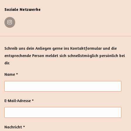
Soziale Netzwerke
I
n
s
t
a
g
Schreib uns dein Anliegen gerne ins Kontaktformular und die
r
entsprechende Person meldet sich schnellstmöglich persönlich bei
a
m
dir.
Name *
E-Mail-Adresse *
Nachricht *