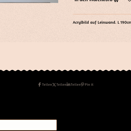
Acrylbild auf Leinwand. L 190c
Teilen
Teilen
Teilen
Pin it